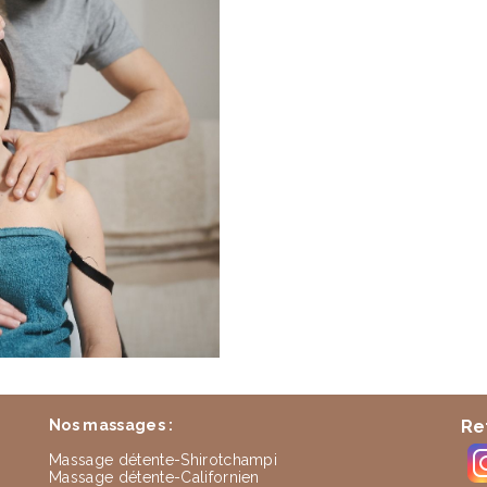
Nos massages :
Re
Massage détente-Shirotchampi
Massage détente-Californien