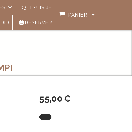
YÉS
QUI SUIS-JE
PANIER
RIR
RÉSERVER
MPI
55,00
€
à partir de