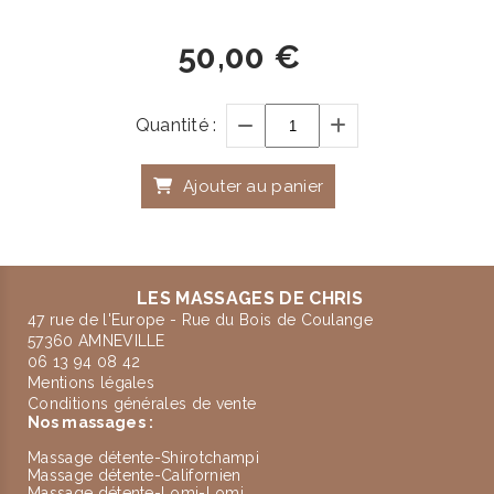
50,00
€
Quantité :
Ajouter au panier
LES MASSAGES DE CHRIS
47 rue de l'Europe - Rue du Bois de Coulange
57360 AMNEVILLE
06 13 94 08 42
Mentions légales
Conditions générales de vente
Nos massages :
Massage détente-Shirotchampi
Massage détente-Californien
Massage détente-Lomi-Lomi